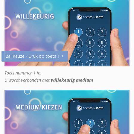
2a. Keuze - Druk op toets 1 +
Toets nummer 1 in.
U wordt verbonden met
willekeurig medium