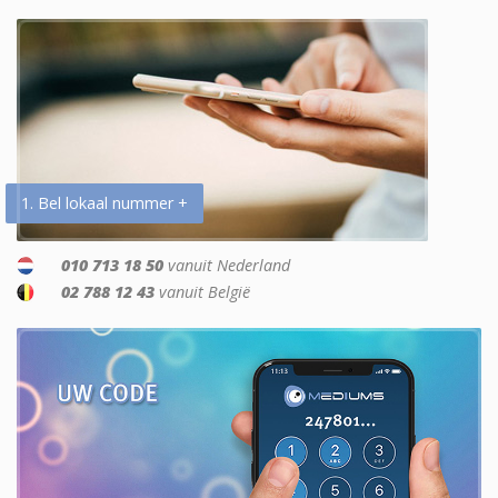
1. Bel lokaal nummer +
010 713 18 50
vanuit Nederland
02 788 12 43
vanuit België