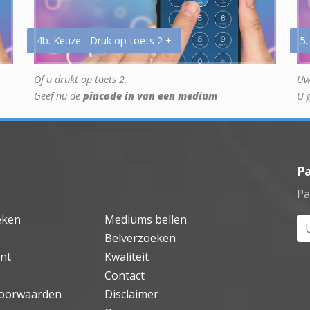
4b. Keuze - Druk op toets 2 +
5.
Of u drukt op toets 2.
Uw
Geef nu de
pincode in van een medium
U 
P
Pa
eken
Mediums bellen
Uw
Belverzoeken
nt
Kwaliteit
Contact
oorwaarden
Disclaimer