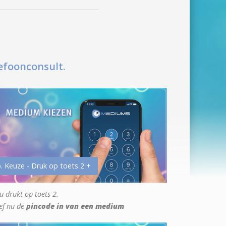
efoonconsult.
. Keuze - Druk op toets 2 +
u drukt op toets 2.
ef nu de
pincode in van een medium