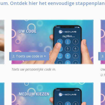
um. Ontdek hier het eenvoudige stappenplan
2. Toets uw code in +
3.
Toets uw persoonlijke code in.
Uw
U 