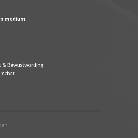
en medium
.
ht & Bewustwording
umchat
den