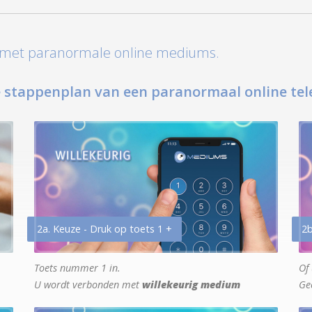
t met paranormale online mediums.
 stappenplan van een paranormaal online tel
2a. Keuze - Druk op toets 1 +
2b
Toets nummer 1 in.
Of 
U wordt verbonden met
willekeurig medium
Ge