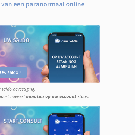
 van een paranormaal online
 Uw saldo +
 saldo bevestiging.
hoort hoeveel
minuten op uw account
staan.