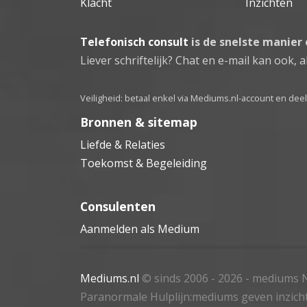
Klacht
Inzichten
Telefonisch consult
is de snelste manier
Liever schriftelijk? Chat en e-mail kan ook, al
Veiligheid: betaal enkel via Mediums.nl-account en de
Bronnen & sitemap
Liefde & Relaties
Toekomst & Begeleiding
Consulenten
Aanmelden als Medium
Mediums.nl
© sinds 2006 - 2026
- mediums N
Paranormale Hulplijn:mediums geven inzich