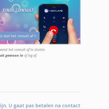
 U sluit het consult af +
enst het consult af te sluiten.
ak gewoon in
of leg af.
ijn. U gaat pas betalen na contact