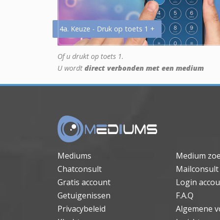
4a. Keuze - Druk op toets 1 +
Of u drukt op toets 1.
U wordt
direct verbonden met een medium
Mediums
Medium zo
Chatconsult
Mailconsult
Gratis account
Login accou
Getuigenissen
F.A.Q
Privacybeleid
Algemene v