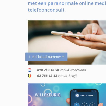
met een paranormale online medi
telefoonconsult.
1. Bel lokaal nummer +
010 713 18 50
vanuit Nederland
02 788 12 43
vanuit België