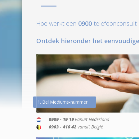
Hoe werkt een
0900
-telefoonconsul
Ontdek hieronder het eenvoudige
1. Bel Mediums-nummer +
0909 - 19 19
vanuit Nederland
0903 - 416 42
vanuit België