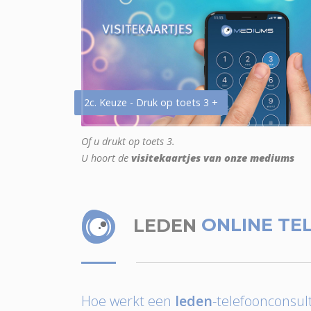
2c. Keuze - Druk op toets 3 +
Of u drukt op toets 3.
U hoort de
visitekaartjes van onze mediums
LEDEN
ONLINE TE
Hoe werkt een
leden
-telefoonconsult