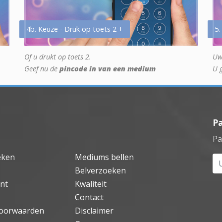
4b. Keuze - Druk op toets 2 +
5.
Of u drukt op toets 2.
Uw
Geef nu de
pincode in van een medium
U 
P
Pa
eken
Mediums bellen
Uw
Belverzoeken
nt
Kwaliteit
Contact
oorwaarden
Disclaimer