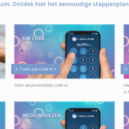
um. Ontdek hier het eenvoudige stappenplan
2. Toets uw code in +
3.
Toets uw persoonlijke code in.
Uw
U 