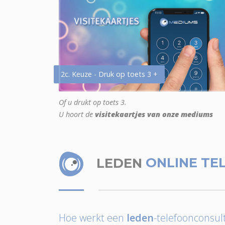
2c. Keuze - Druk op toets 3 +
Of u drukt op toets 3.
U hoort de
visitekaartjes van onze mediums
LEDEN
ONLINE TE
Hoe werkt een
leden
-telefoonconsult