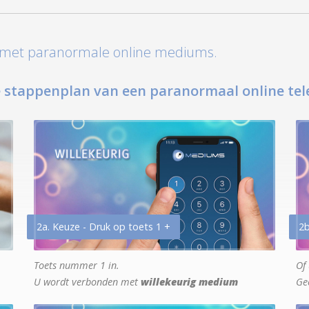
t met paranormale online mediums.
 stappenplan van een paranormaal online tel
2a. Keuze - Druk op toets 1 +
2b
Toets nummer 1 in.
Of 
U wordt verbonden met
willekeurig medium
Ge