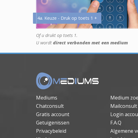
4a. Keuze - Druk op toets 1 +
Of u drukt op toets 1.
U wordt
direct verbonden met een medium
Mediums
Medium zo
Chatconsult
Mailconsult
Gratis account
Login accou
Getuigenissen
F.A.Q
Privacybeleid
Algemene v