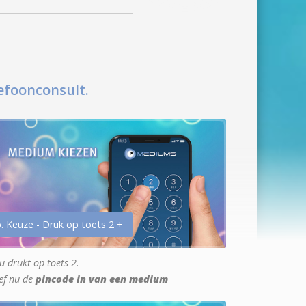
efoonconsult.
. Keuze - Druk op toets 2 +
u drukt op toets 2.
ef nu de
pincode in van een medium