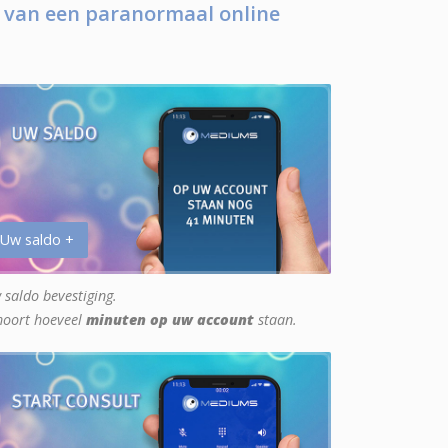
 van een paranormaal online
 Uw saldo +
 saldo bevestiging.
hoort hoeveel
minuten op uw account
staan.