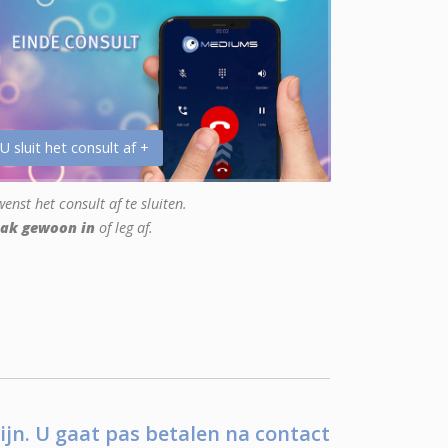
 U sluit het consult af +
enst het consult af te sluiten.
ak gewoon in
of leg af.
ijn. U gaat pas betalen na contact