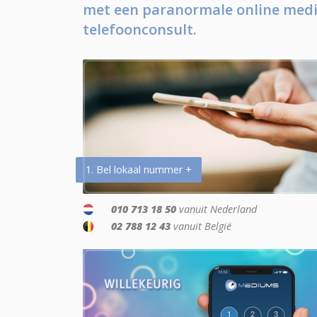
met een paranormale online medi
telefoonconsult.
1. Bel lokaal nummer +
010 713 18 50
vanuit Nederland
02 788 12 43
vanuit België