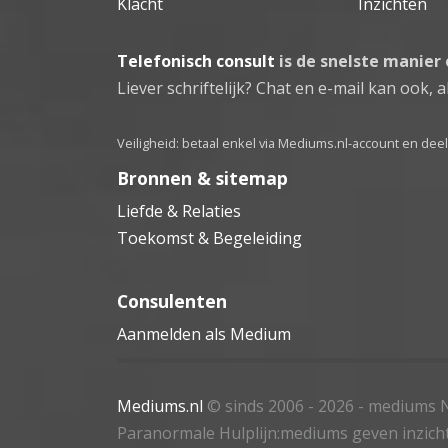
Klacht
Inzichten
Telefonisch consult
is de snelste manier
Liever schriftelijk? Chat en e-mail kan ook, al
Veiligheid: betaal enkel via Mediums.nl-account en de
Bronnen & sitemap
Liefde & Relaties
Toekomst & Begeleiding
Consulenten
Aanmelden als Medium
Mediums.nl
© sinds 2006 - 2026
- mediums N
Paranormale Hulplijn:mediums geven inzich