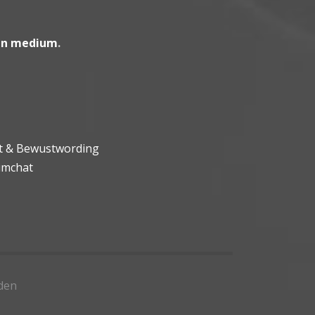
en medium
.
ht & Bewustwording
umchat
den