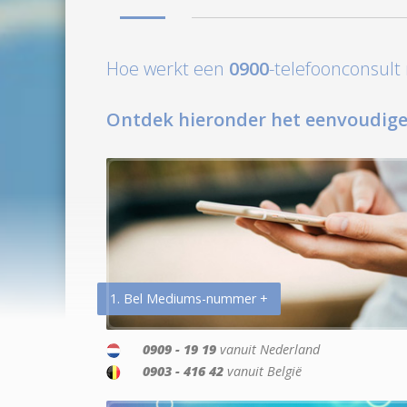
Hoe werkt een
0900
-telefoonconsul
Ontdek hieronder het eenvoudige
1. Bel Mediums-nummer +
0909 - 19 19
vanuit Nederland
0903 - 416 42
vanuit België