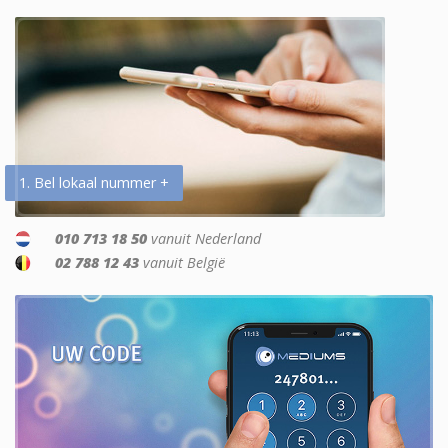
1. Bel lokaal nummer +
010 713 18 50
vanuit Nederland
02 788 12 43
vanuit België