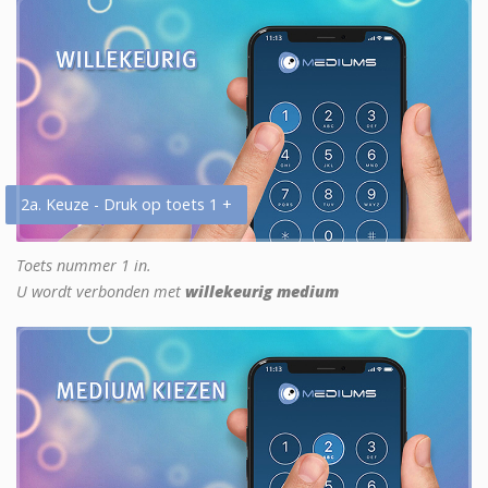
2a. Keuze - Druk op toets 1 +
Toets nummer 1 in.
U wordt verbonden met
willekeurig medium